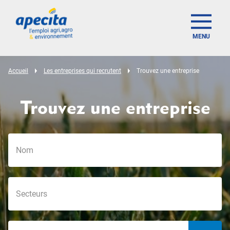
MENU
Accueil
Les entreprises qui recrutent
Trouvez une entreprise
Trouvez une entreprise
offer_search_localization_label