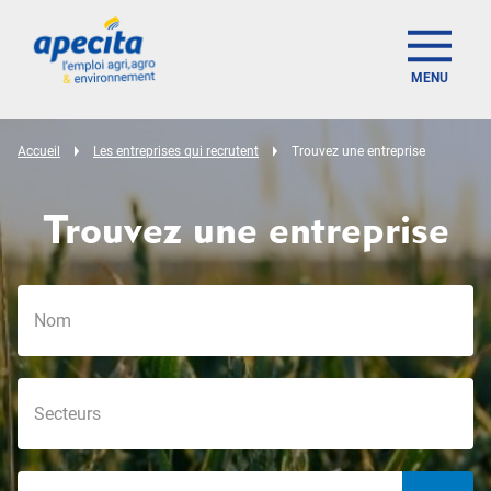
MENU
Accueil
Les entreprises qui recrutent
Trouvez une entreprise
Trouvez une entreprise
offer_search_localization_label