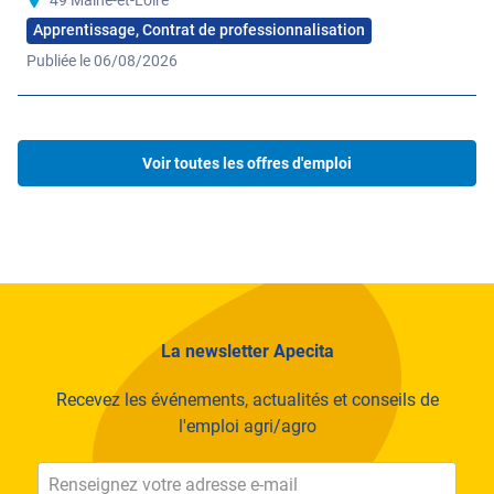
demain dans un esprit innovant et performant !
Apprentissage, Contrat de professionnalisation
Nos expertises
Publiée le 06/08/2026
Conseil agricole
Production végétale
Voir toutes les offres d'emploi
Production animale
La newsletter Apecita
Recevez les événements, actualités et conseils de
l'emploi agri/agro