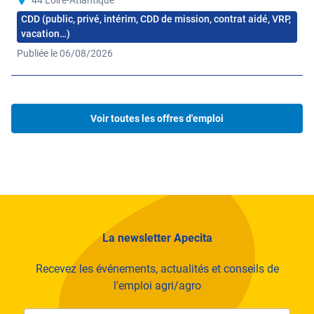
demain dans un esprit innovant et performant !
CDD (public, privé, intérim, CDD de mission, contrat aidé, VRP,
Nos expertises
vacation…)
Publiée le 06/08/2026
Conseil agricole
Production végétale
Voir toutes les offres d'emploi
Production animale
La newsletter Apecita
Recevez les événements, actualités et conseils de
l'emploi agri/agro