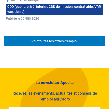
demain dans un esprit innovant et performant !
CDD (public, privé, intérim, CDD de mission, contrat aidé, VRP,
Nos expertises
vacation…)
Publiée le 06/08/2026
Conseil agricole
Production végétale
Voir toutes les offres d'emploi
Production animale
La newsletter Apecita
Recevez les événements, actualités et conseils de
l'emploi agri/agro