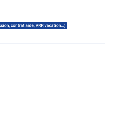
re de demain dans un esprit innovant et performant !
ssion, contrat aidé, VRP, vacation…)
ale
Production animale