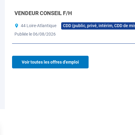
notre diversité de métiers. Contribuez à écrire l’Agricultu
VENDEUR CONSEIL F/H
Nos expertises
CDD (public, privé, intérim, CDD de mi
44 Loire-Atlantique
Publiée le 06/08/2026
Conseil agricole
Production végét
Voir toutes les offres d'emploi