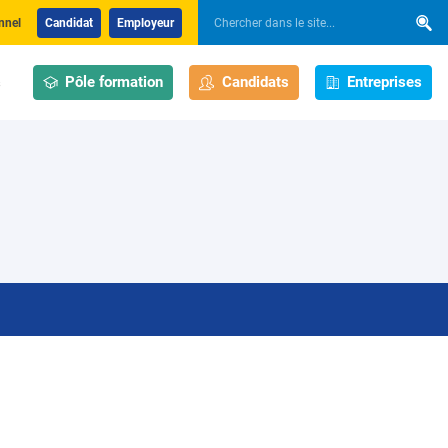
nnel
Candidat
Employeur
Pôle formation
Candidats
Entreprises
s