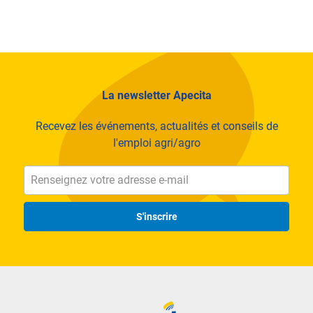
L’opportunité de développer vos compétences
Nous investissons dans votre avenir, avec des
programmes de formation et des perspectives d’évolution
claires pour ceux qui cherchent à grandir
professionnellement.
La newsletter Apecita
Une culture d'entreprise qui valorise l'engagement
Recevez les événements, actualités et conseils de
Nous sommes fortement engagés dans une démarche RSE
l'emploi agri/agro
pour répondre aux attentes grandissantes de la société sur
les sujets de qualité de vie au travail et d’impact
environnemental et être en phase avec notre raison d’être
“Inspirer les acteurs du territoire”.
S'inscrire