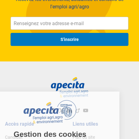
l'emploi agri/agro
S'inscrire
Accès rapide
Liens utiles
Candidat
Plan du site