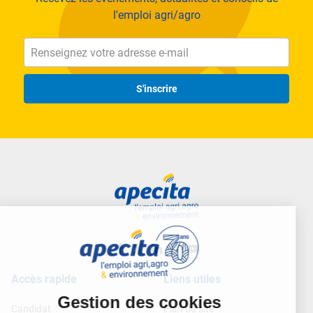
l'emploi agri/agro
S'inscrire
Accès rapide
Liens utiles
Candidat
Plan du site