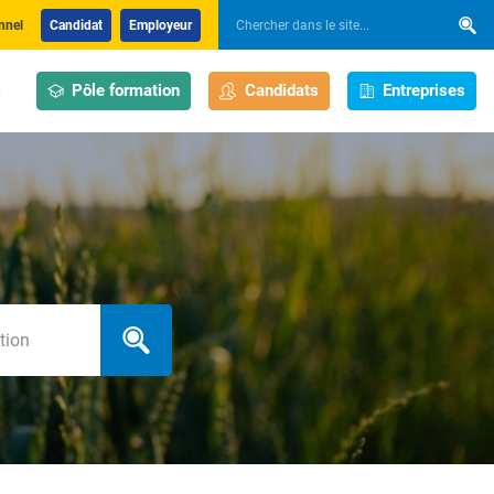
nnel
Candidat
Employeur
Pôle formation
Candidats
Entreprises
s
h_localization_label