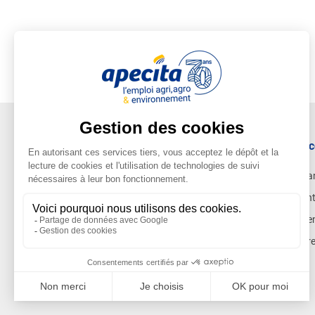
Ac
Ca
Ent
Cen
Pr