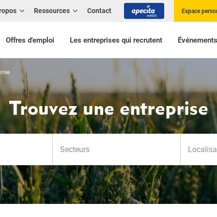
ropos
Ressources
Contact
Espace perso
Offres d'emploi
Les entreprises qui recrutent
Événement
rise
Trouvez une entreprise
offer_searc