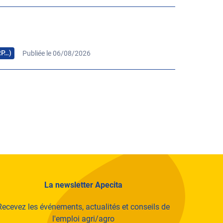
de leur transmission par an
ans le cadre du PCTAB (Pôle de compétitivité
RP…)
Publiée le 06/08/2026
aux [mesures agro-environnementales et
ion haute valeur environnementale (HVE)…] depuis
ent d’agir sur tous les champs de l’agriculture
antes
e
La newsletter Apecita
Recevez les événements, actualités et conseils de
l'emploi agri/agro