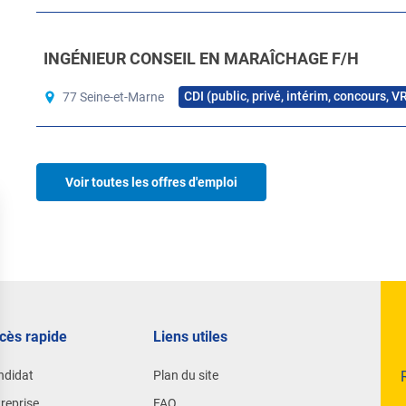
+ de 80 agriculteurs sensibilisés ou accompagnés lors 
16 collectivités accompagnées par an
INGÉNIEUR CONSEIL EN MARAÎCHAGE F/H
+ de 250 agriculteurs bio accompagnés chaque année d
technique en agriculture biologique)
CDI (public, privé, intérim, concours, V
77 Seine-et-Marne
+ de 400 accompagnements individuels environnement
climatiques (MAEC), diagnostics agronomie, certificat
2020
Voir toutes les offres d'emploi
Notre savoir-faire et notre expérience terrain nous permett
conseiller et former les agriculteurs
mobiliser la recherche et transférer les pratiques innov
cès rapide
accompagner le développement des projets de territoir
Liens utiles
assurer des missions de service public
ndidat
Plan du site
reprise
FAQ