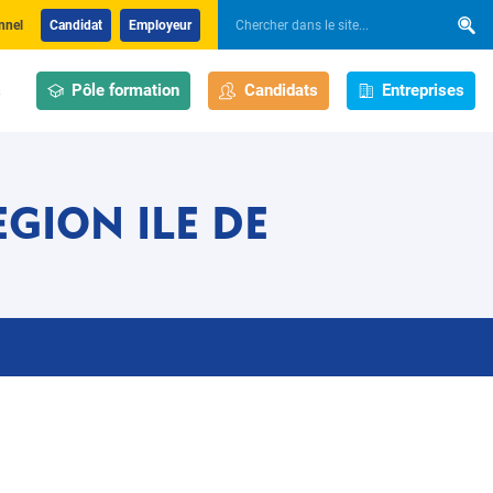
nnel
Candidat
Employeur
Pôle formation
Candidats
Entreprises
s
GION ILE DE