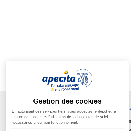
Ac
Ca
Ent