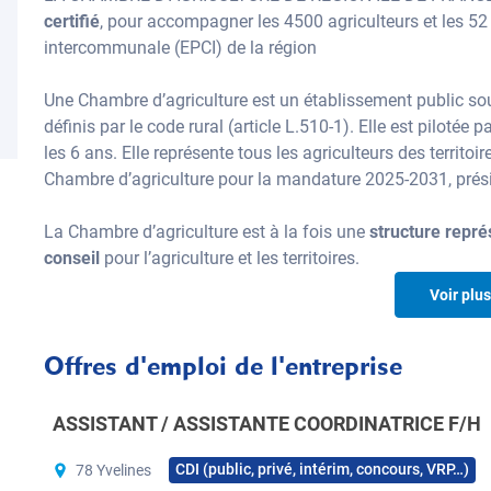
certifié
, pour accompagner les 4500 agriculteurs et les 5
intercommunale (EPCI) de la région
Une Chambre d’agriculture est un établissement public sous 
définis par le code rural (article L.510-1). Elle est pilotée
les 6 ans. Elle représente tous les agriculteurs des territo
Chambre d’agriculture pour la mandature 2025-2031, prés
La Chambre d’agriculture est à la fois une
structure repré
conseil
pour l’agriculture et les territoires.
Voir plus
Un outil au service de la profession agr
Offres d'emploi de l'entreprise
La chambre d’agriculture accompagne les agriculteurs et le
ASSISTANT / ASSISTANTE COORDINATRICE F/H
130 candidats à l’installation accompagnés par an
CDI (public, privé, intérim, concours, VRP…)
78 Yvelines