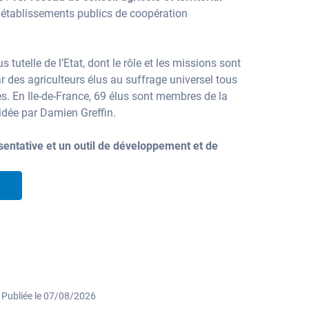
2 établissements publics de coopération
tutelle de l’Etat, dont le rôle et les missions sont
 par des agriculteurs élus au suffrage universel tous
ires. En Ile-de-France, 69 élus sont membres de la
idée par Damien Greffin.
sentative et un outil de développement et de
icole et des territoires !
s collectivités, à chaque étape des projets
Publiée le 07/08/2026