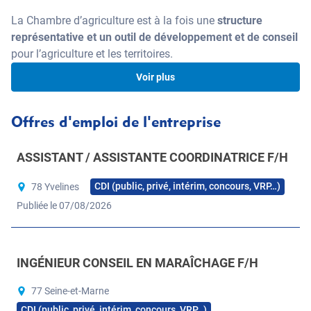
La Chambre d’agriculture est à la fois une
structure
représentative et un outil de développement et de conseil
pour l’agriculture et les territoires.
Voir plus
Un outil au service de la profession
Offres d'emploi de l'entreprise
agricole et des territoires !
ASSISTANT / ASSISTANTE COORDINATRICE F/H
La chambre d’agriculture accompagne les agriculteurs et
les collectivités, à chaque étape des projets
CDI (public, privé, intérim, concours, VRP…)
78 Yvelines
Publiée le 07/08/2026
130 candidats à l’installation accompagnés par an
+ de 80 agriculteurs sensibilisés ou accompagnés lors
de leur transmission par an
INGÉNIEUR CONSEIL EN MARAÎCHAGE F/H
16 collectivités accompagnées par an
77 Seine-et-Marne
+ de 250 agriculteurs bio accompagnés chaque année
CDI (public, privé, intérim, concours, VRP…)