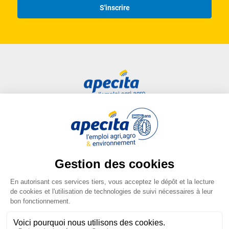
S'inscrire
Nous intervenons dans tous les domaines du secteur
agricole
productions
entreprises agricoles
territoires et environnement
Nos expertises
Accès rapide
Liens utiles
Candidat
Plan du site
Accompagnement des agriculteurs et des collectivités, à
chaque étape des projets
Entreprise
FAQ
Centre de formation
Mentions légales
Savoir-faire et Expérience terrain
Presse
Conditions générales
Intervention dans tous les domaines du secteur agricole
d'utilisation