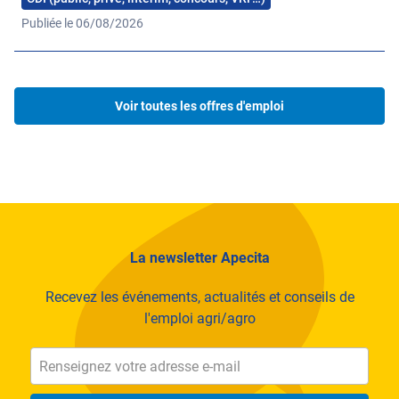
dans le cadre du PCTAB (Pôle de compétitivité
Publiée le 06/08/2026
technique en agriculture biologique)
+ de 400 accompagnements individuels
environnementaux [mesures agro-environnementales et
climatiques (MAEC), diagnostics agronomie,
Voir toutes les offres d'emploi
certification haute valeur environnementale (HVE)…]
depuis 2020
Notre savoir-faire et notre expérience terrain nous
permettent d’agir sur tous les champs de l’agriculture
La newsletter Apecita
conseiller et former les agriculteurs
Recevez les événements, actualités et conseils de
mobiliser la recherche et transférer les pratiques
l'emploi agri/agro
innovantes
accompagner le développement des projets de territoire
assurer des missions de service public