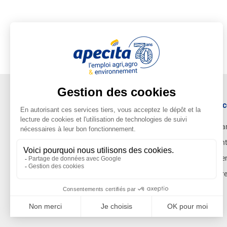
Ac
Ca
Ent
Cen
Pr