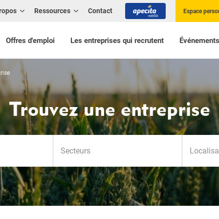
ropos
Ressources
Contact
Espace perso
Offres d'emploi
Les entreprises qui recrutent
Événement
rise
Trouvez une entreprise
offer_searc