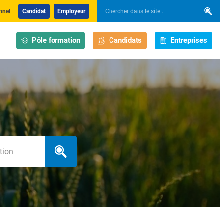
nnel
Candidat
Employeur
Pôle formation
Candidats
Entreprises
s
h_localization_label