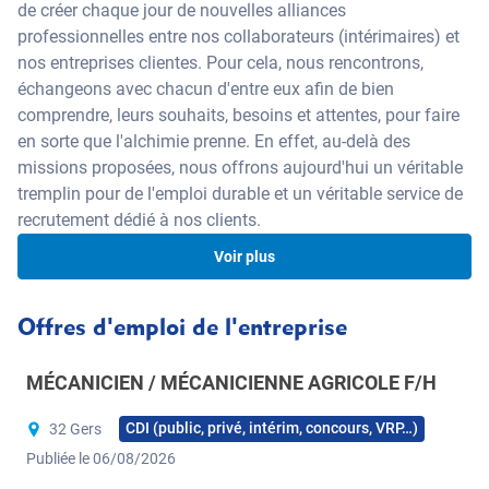
de créer chaque jour de nouvelles alliances
professionnelles entre nos collaborateurs (intérimaires) et
nos entreprises clientes. Pour cela, nous rencontrons,
échangeons avec chacun d'entre eux afin de bien
comprendre, leurs souhaits, besoins et attentes, pour faire
en sorte que l'alchimie prenne. En effet, au-delà des
missions proposées, nous offrons aujourd'hui un véritable
tremplin pour de l'emploi durable et un véritable service de
recrutement dédié à nos clients.
Voir plus
Être candidat chez nous
Offres d'emploi de l'entreprise
C’est multiplier ses opportunités professionnelles. Notre
MÉCANICIEN / MÉCANICIENNE AGRICOLE F/H
cabinet de recrutement étant spécialisé, il peut vous offrir
une multiplicité d’offres dans vos domaines de
CDI (public, privé, intérim, concours, VRP…)
32 Gers
compétences, dans votre région ou sur toute la France si
Publiée le 06/08/2026
vous le souhaitez. Il y a forcément une offre qui vous