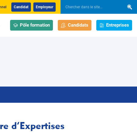
nnel
Candidat
Employeur
Pôle formation
Candidats
Entreprises
s
e d’Expertises