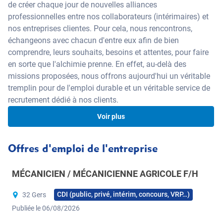
de créer chaque jour de nouvelles alliances
professionnelles entre nos collaborateurs (intérimaires) et
nos entreprises clientes. Pour cela, nous rencontrons,
échangeons avec chacun d'entre eux afin de bien
comprendre, leurs souhaits, besoins et attentes, pour faire
en sorte que l'alchimie prenne. En effet, au-delà des
missions proposées, nous offrons aujourd'hui un véritable
tremplin pour de l'emploi durable et un véritable service de
recrutement dédié à nos clients.
Voir plus
Être candidat chez nous
Offres d'emploi de l'entreprise
C’est multiplier ses opportunités professionnelles. Notre
MÉCANICIEN / MÉCANICIENNE AGRICOLE F/H
cabinet de recrutement étant spécialisé, il peut vous offrir
une multiplicité d’offres dans vos domaines de
CDI (public, privé, intérim, concours, VRP…)
32 Gers
compétences, dans votre région ou sur toute la France si
Publiée le 06/08/2026
vous le souhaitez. Il y a forcément une offre qui vous