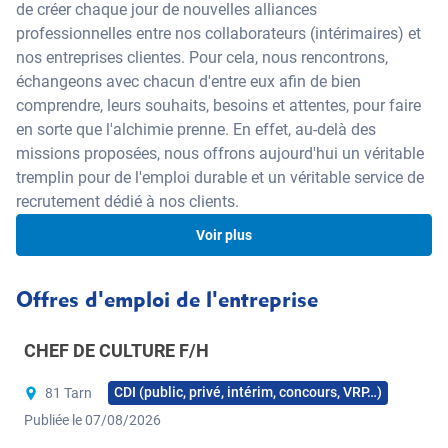
de créer chaque jour de nouvelles alliances
professionnelles entre nos collaborateurs (intérimaires) et
nos entreprises clientes. Pour cela, nous rencontrons,
échangeons avec chacun d'entre eux afin de bien
comprendre, leurs souhaits, besoins et attentes, pour faire
en sorte que l'alchimie prenne. En effet, au-delà des
missions proposées, nous offrons aujourd'hui un véritable
tremplin pour de l'emploi durable et un véritable service de
recrutement dédié à nos clients.
Voir plus
Être candidat chez nous
Offres d'emploi de l'entreprise
C’est multiplier ses opportunités professionnelles. Notre
CHEF DE CULTURE F/H
cabinet de recrutement étant spécialisé, il peut vous offrir
une multiplicité d’offres dans vos domaines de
CDI (public, privé, intérim, concours, VRP…)
81 Tarn
compétences, dans votre région ou sur toute la France si
Publiée le 07/08/2026
vous le souhaitez. Il y a forcément une offre qui vous