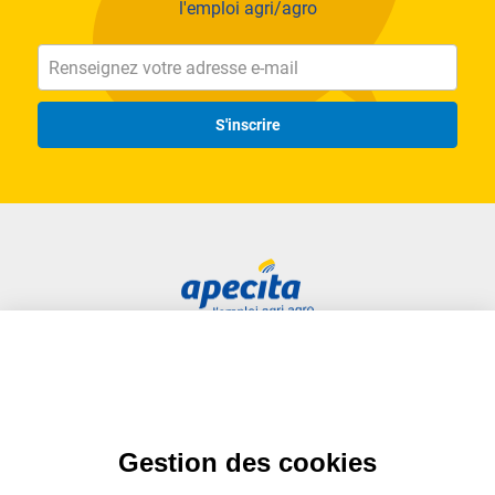
l'emploi agri/agro
S'inscrire
Accès rapide
Liens utiles
Candidat
Plan du site