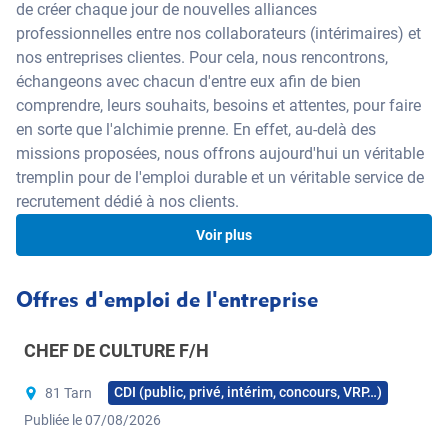
de créer chaque jour de nouvelles alliances
professionnelles entre nos collaborateurs (intérimaires) et
nos entreprises clientes. Pour cela, nous rencontrons,
échangeons avec chacun d'entre eux afin de bien
comprendre, leurs souhaits, besoins et attentes, pour faire
en sorte que l'alchimie prenne. En effet, au-delà des
missions proposées, nous offrons aujourd'hui un véritable
tremplin pour de l'emploi durable et un véritable service de
recrutement dédié à nos clients.
Voir plus
Être candidat chez nous
Offres d'emploi de l'entreprise
C’est multiplier ses opportunités professionnelles. Notre
CHEF DE CULTURE F/H
cabinet de recrutement étant spécialisé, il peut vous offrir
une multiplicité d’offres dans vos domaines de
CDI (public, privé, intérim, concours, VRP…)
81 Tarn
compétences, dans votre région ou sur toute la France si
Publiée le 07/08/2026
vous le souhaitez. Il y a forcément une offre qui vous