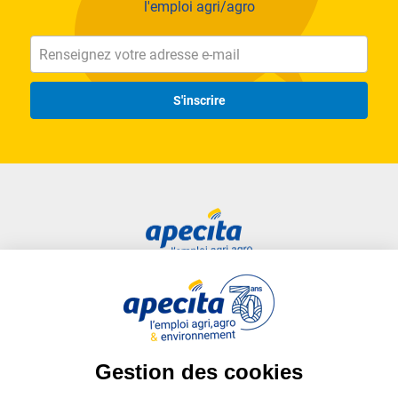
l'emploi agri/agro
S'inscrire
Accès rapide
Liens utiles
Candidat
Plan du site