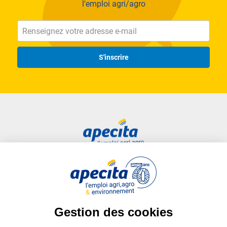
l'emploi agri/agro
S'inscrire
Accès rapide
Liens utiles
Candidat
Plan du site