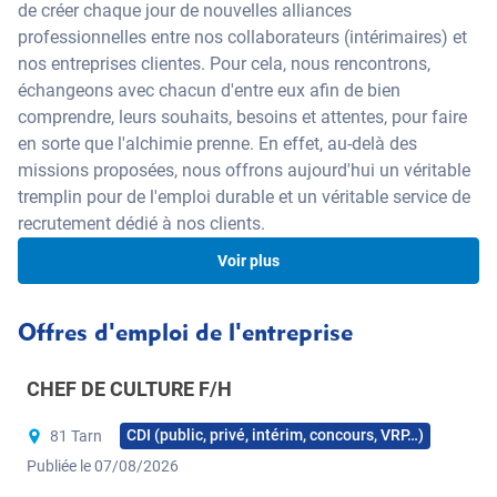
de créer chaque jour de nouvelles alliances
professionnelles entre nos collaborateurs (intérimaires) et
nos entreprises clientes. Pour cela, nous rencontrons,
échangeons avec chacun d'entre eux afin de bien
comprendre, leurs souhaits, besoins et attentes, pour faire
en sorte que l'alchimie prenne. En effet, au-delà des
missions proposées, nous offrons aujourd'hui un véritable
tremplin pour de l'emploi durable et un véritable service de
recrutement dédié à nos clients.
Voir plus
Être candidat chez nous
Offres d'emploi de l'entreprise
C’est multiplier ses opportunités professionnelles. Notre
CHEF DE CULTURE F/H
cabinet de recrutement étant spécialisé, il peut vous offrir
une multiplicité d’offres dans vos domaines de
CDI (public, privé, intérim, concours, VRP…)
81 Tarn
compétences, dans votre région ou sur toute la France si
Publiée le 07/08/2026
vous le souhaitez. Il y a forcément une offre qui vous