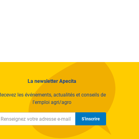
timulant
maine, centré sur l’accompagnement individuel, la
que jeune.
des voyages et des ouvertures culturelles
fessionnels et institutionnels
La newsletter Apecita
 techniques, innovations pédagogiques…)
Recevez les événements, actualités et conseils de
l'emploi agri/agro
gueur et l’esprit d’équipe
S'inscrire
s en gestion
• Notre expertise pédagogique