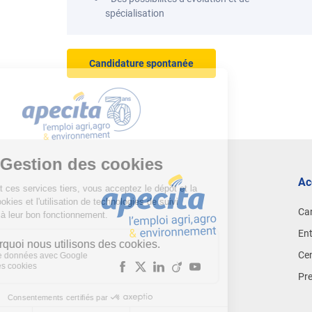
spécialisation
Candidature spontanée
Ac
Ca
Ent
Cen
Pr