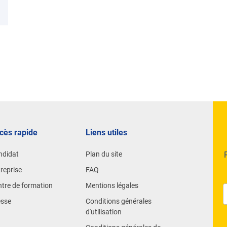
Des valeurs fortes et environnement s
Rejoindre Rochefeuille, c’est intégrer un lycée à taille hu
transmission des savoirs techniques et la réussite de cha
· Un climat de travail bienveillant et collaboratif
· Une pédagogie active fondée sur des projets concrets, 
· Un ancrage local fort avec de nombreux partenaires pro
cès rapide
Liens utiles
· Une actualité dynamique (projets européens, concours
ndidat
Plan du site
Notre culture d’établissement repose sur l’engagement, la ri
reprise
FAQ
Nos expertises
tre de formation
Mentions légales
esse
Conditions générales
d'utilisation
• L’innovation pédagogique
• Les compétence