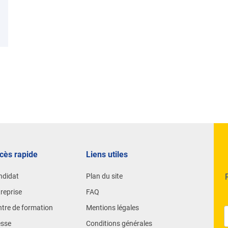
Ou
Nos expertises
Reproduction
Génétique
Contrôle laitier
Santé animale
cès rapide
Liens utiles
ndidat
Plan du site
reprise
FAQ
tre de formation
Mentions légales
esse
Conditions générales