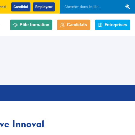
nnel
Candidat
Employeur
Pôle formation
Candidats
Entreprises
s
ive Innoval