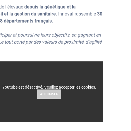
de l’élevage
depuis la génétique et la
l et la gestion du sanitaire
. Innoval rassemble
30
28 départements français
.
ticiper et poursuivre leurs objectifs, en gagnant en
 tout porté par des valeurs de proximité, d'agilité,
Youtube est désactivé. Veuillez accepter les cookies.
AUTORISER