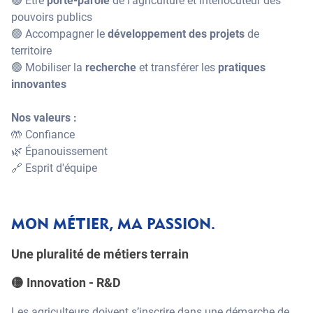
🟢 Être
porte-parole
de l'agriculture et interlocuteur des
pouvoirs publics
🟢 Accompagner le
développement des projets
de
territoire
🟢 Mobiliser la
recherche
et transférer les
pratiques
innovantes
Nos valeurs :
🤲 Confiance
🌿 Épanouissement
🔗 Esprit d'équipe
MON MÉTIER, MA PASSION.
Une pluralité de métiers terrain
🟡 Innovation - R&D
Les agriculteurs doivent s’inscrire dans une démarche de