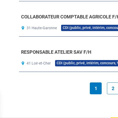
COLLABORATEUR COMPTABLE AGRICOLE F/
CDI (public, privé, intérim, conco
31 Haute-Garonne
RESPONSABLE ATELIER SAV F/H
CDI (public, privé, intérim, concours,
41 Loir-et-Cher
1
2