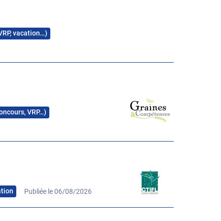
 VRP, vacation…)
 concours, VRP…)
ation
Publiée le 06/08/2026