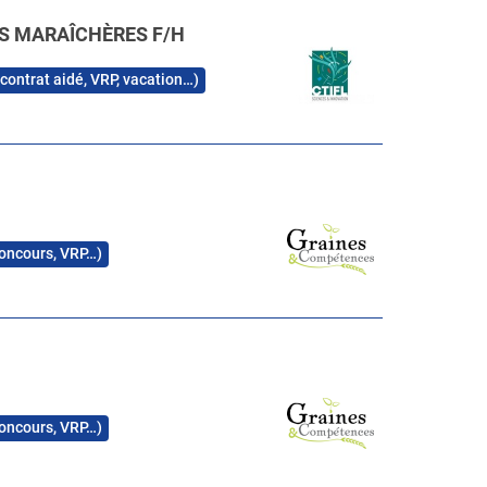
ES MARAÎCHÈRES F/H
 contrat aidé, VRP, vacation…)
 concours, VRP…)
 concours, VRP…)