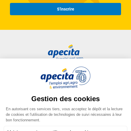
S'inscrire
Accès rapide
Liens utiles
Candidat
Plan du site
Entreprise
FAQ
Centre de formation
Mentions légales
Presse
Conditions générales