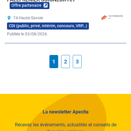
Offre partenaire
74 Haute-Savoie
CDI (public, privé, intérim, concours, VRP…)
Publiée le 03/08/2026
1
2
3
La newsletter Apecita
Recevez les événements, actualités et conseils de