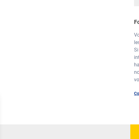
F
Vo
le
Si
in
ha
no
vo
Co