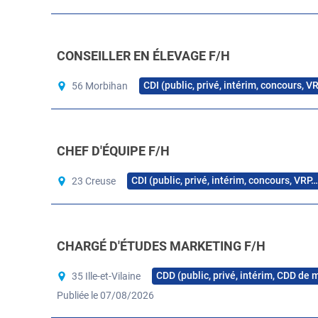
CONSEILLER EN ÉLEVAGE F/H
CDI (public, privé, intérim, concours, V
56 Morbihan
CHEF D'ÉQUIPE F/H
CDI (public, privé, intérim, concours, VRP…
23 Creuse
CHARGÉ D'ÉTUDES MARKETING F/H
CDD (public, privé, intérim, CDD de 
35 Ille-et-Vilaine
Publiée le 07/08/2026