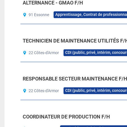
ALTERNANCE - GMAO F/H
Apprentissage, Contrat de professionna
91 Essonne
TECHNICIEN DE MAINTENANCE UTILITÉS F/
CDI (public, privé, intérim, concou
22 Côtes-d'Armor
RESPONSABLE SECTEUR MAINTENANCE F/
CDI (public, privé, intérim, concou
22 Côtes-d'Armor
COORDINATEUR DE PRODUCTION F/H