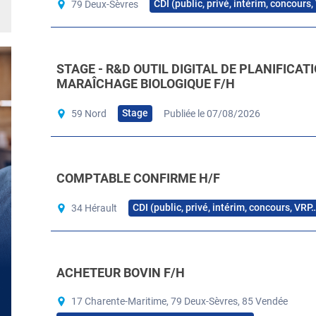
CDI (public, privé, intérim, concours
79 Deux-Sèvres
STAGE - R&D OUTIL DIGITAL DE PLANIFICAT
MARAÎCHAGE BIOLOGIQUE F/H
Stage
59 Nord
Publiée le 07/08/2026
COMPTABLE CONFIRME H/F
CDI (public, privé, intérim, concours, VRP
34 Hérault
ACHETEUR BOVIN F/H
17 Charente-Maritime, 79 Deux-Sèvres, 85 Vendée