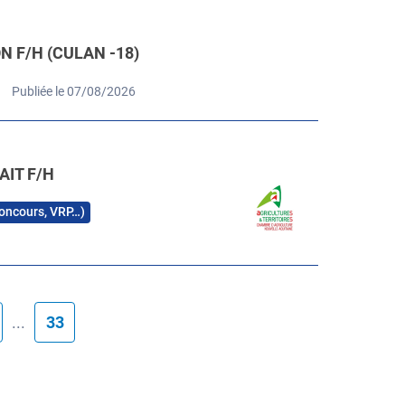
 F/H (CULAN -18)
Publiée le 07/08/2026
AIT F/H
 concours, VRP…)
...
33