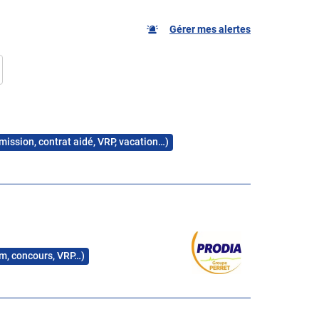
Gérer mes alertes
 mission, contrat aidé, VRP, vacation…)
rim, concours, VRP…)