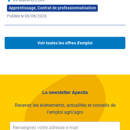
demain dans un esprit innovant et performant !
Apprentissage, Contrat de professionnalisation
Nos expertises
Publiée le 06/08/2026
Conseil agricole
Production végétale
Voir toutes les offres d'emploi
Production animale
La newsletter Apecita
Recevez les événements, actualités et conseils de
l'emploi agri/agro