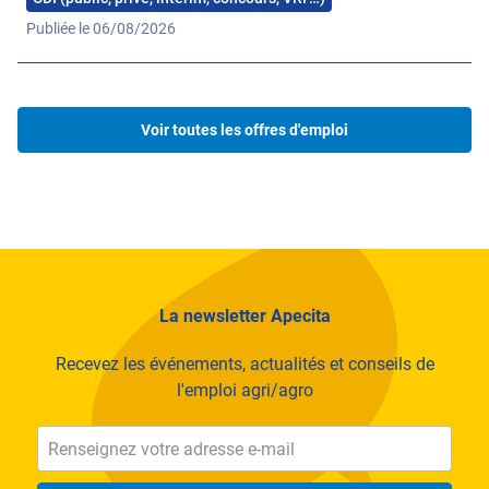
dans le cadre du PCTAB (Pôle de compétitivité
Publiée le 06/08/2026
technique en agriculture biologique)
+ de 400 accompagnements individuels
environnementaux [mesures agro-environnementales et
climatiques (MAEC), diagnostics agronomie,
Voir toutes les offres d'emploi
certification haute valeur environnementale (HVE)…]
depuis 2020
Notre savoir-faire et notre expérience terrain nous
permettent d’agir sur tous les champs de l’agriculture
La newsletter Apecita
conseiller et former les agriculteurs
Recevez les événements, actualités et conseils de
mobiliser la recherche et transférer les pratiques
l'emploi agri/agro
innovantes
accompagner le développement des projets de territoire
assurer des missions de service public