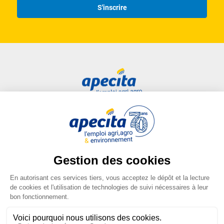
S'inscrire
Nous intervenons dans tous les domaines du secteur
agricole
productions
entreprises agricoles
territoires et environnement
Nos expertises
Accès rapide
Liens utiles
Candidat
Plan du site
Accompagnement des agriculteurs et des collectivités, à
chaque étape des projets
Entreprise
FAQ
Centre de formation
Mentions légales
Savoir-faire et Expérience terrain
Presse
Conditions générales
Intervention dans tous les domaines du secteur agricole
d'utilisation