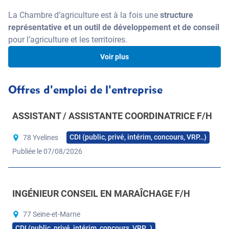
La Chambre d’agriculture est à la fois une
structure
représentative et un outil de développement et de conseil
pour l’agriculture et les territoires.
Voir plus
Un outil au service de la profession
Offres d'emploi de l'entreprise
agricole et des territoires !
ASSISTANT / ASSISTANTE COORDINATRICE F/H
La chambre d’agriculture accompagne les agriculteurs et
les collectivités, à chaque étape des projets
CDI (public, privé, intérim, concours, VRP…)
78 Yvelines
Publiée le 07/08/2026
130 candidats à l’installation accompagnés par an
+ de 80 agriculteurs sensibilisés ou accompagnés lors
de leur transmission par an
INGÉNIEUR CONSEIL EN MARAÎCHAGE F/H
16 collectivités accompagnées par an
77 Seine-et-Marne
+ de 250 agriculteurs bio accompagnés chaque année
CDI (public, privé, intérim, concours, VRP…)