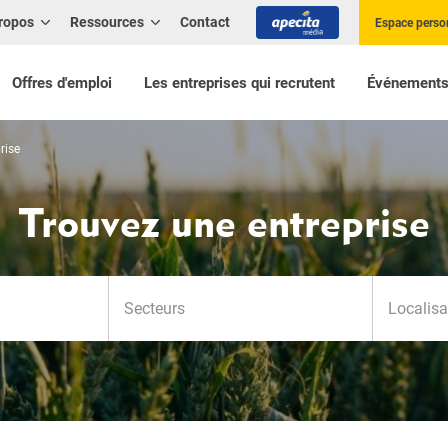
ropos
Ressources
Contact
Espace perso
Offres d'emploi
Les entreprises qui recrutent
Événement
rise
Trouvez une entreprise
offer_searc