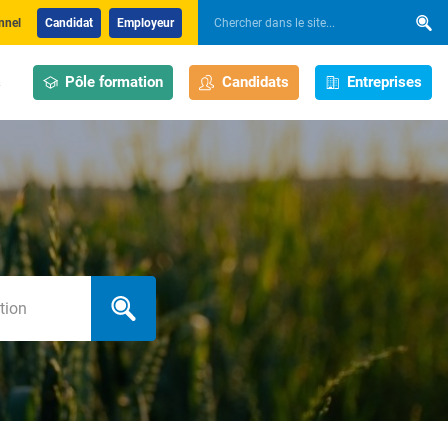
nnel
Candidat
Employeur
Pôle formation
Candidats
Entreprises
s
h_localization_label