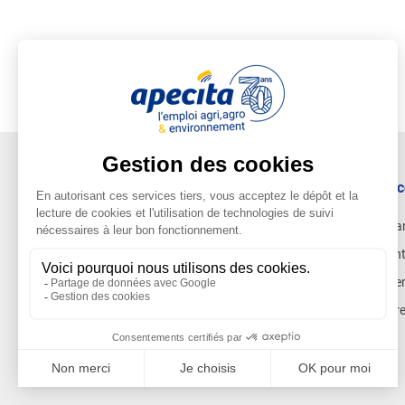
Ac
Ca
Ent
Cen
Pr