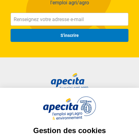
l'emploi agri/agro
S'inscrire
Accès rapide
Liens utiles
Candidat
Plan du site