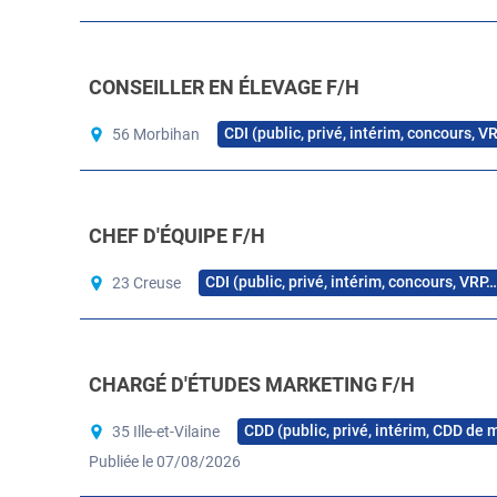
CONSEILLER EN ÉLEVAGE F/H
CDI (public, privé, intérim, concours, V
56 Morbihan
CHEF D'ÉQUIPE F/H
CDI (public, privé, intérim, concours, VRP…
23 Creuse
CHARGÉ D'ÉTUDES MARKETING F/H
CDD (public, privé, intérim, CDD de 
35 Ille-et-Vilaine
Publiée le 07/08/2026