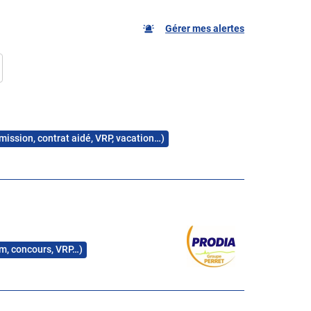
Gérer mes alertes
 mission, contrat aidé, VRP, vacation…)
rim, concours, VRP…)