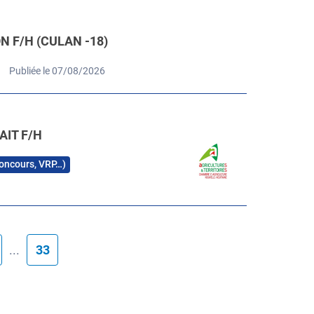
 F/H (CULAN -18)
Publiée le 07/08/2026
AIT F/H
 concours, VRP…)
...
33