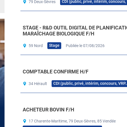
CDI (public, privé, intérim, concours
79 Deux-Sèvres
STAGE - R&D OUTIL DIGITAL DE PLANIFICAT
MARAÎCHAGE BIOLOGIQUE F/H
Stage
59 Nord
Publiée le 07/08/2026
COMPTABLE CONFIRME H/F
CDI (public, privé, intérim, concours, VRP
34 Hérault
ACHETEUR BOVIN F/H
17 Charente-Maritime, 79 Deux-Sèvres, 85 Vendée