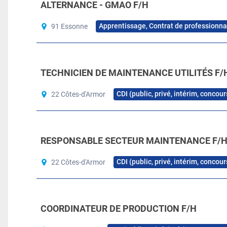
ALTERNANCE - GMAO F/H
Apprentissage, Contrat de professionna
91 Essonne
TECHNICIEN DE MAINTENANCE UTILITÉS F/
CDI (public, privé, intérim, concou
22 Côtes-d'Armor
RESPONSABLE SECTEUR MAINTENANCE F/
CDI (public, privé, intérim, concou
22 Côtes-d'Armor
COORDINATEUR DE PRODUCTION F/H