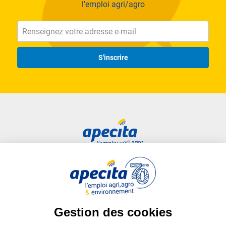
l'emploi agri/agro
S'inscrire
Accès rapide
Liens utiles
Candidat
Plan du site