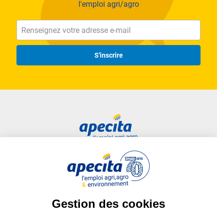
l'emploi agri/agro
S'inscrire
Accès rapide
Liens utiles
Candidat
Plan du site