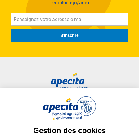
l'emploi agri/agro
S'inscrire
Accès rapide
Liens utiles
Candidat
Plan du site