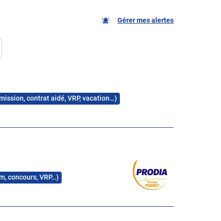
Gérer mes alertes
 mission, contrat aidé, VRP, vacation…)
rim, concours, VRP…)