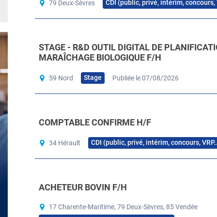
CDI (public, privé, intérim, concours
79 Deux-Sèvres
STAGE - R&D OUTIL DIGITAL DE PLANIFICAT
MARAÎCHAGE BIOLOGIQUE F/H
Stage
59 Nord
Publiée le 07/08/2026
COMPTABLE CONFIRME H/F
CDI (public, privé, intérim, concours, VRP
34 Hérault
ACHETEUR BOVIN F/H
17 Charente-Maritime, 79 Deux-Sèvres, 85 Vendée