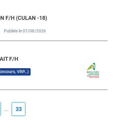
 F/H (CULAN -18)
Publiée le 07/08/2026
AIT F/H
 concours, VRP…)
...
33