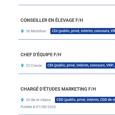
CONSEILLER EN ÉLEVAGE F/H
CDI (public, privé, intérim, concours, V
56 Morbihan
CHEF D'ÉQUIPE F/H
CDI (public, privé, intérim, concours, VRP…
23 Creuse
CHARGÉ D'ÉTUDES MARKETING F/H
CDD (public, privé, intérim, CDD de 
35 Ille-et-Vilaine
Publiée le 07/08/2026