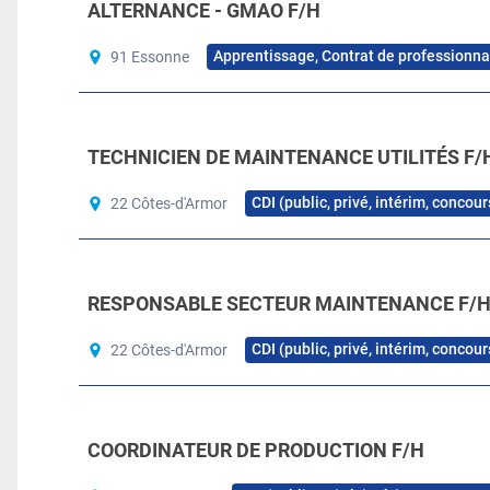
ALTERNANCE - GMAO F/H
Apprentissage, Contrat de professionna
91 Essonne
TECHNICIEN DE MAINTENANCE UTILITÉS F/
CDI (public, privé, intérim, concou
22 Côtes-d'Armor
RESPONSABLE SECTEUR MAINTENANCE F/
CDI (public, privé, intérim, concou
22 Côtes-d'Armor
COORDINATEUR DE PRODUCTION F/H