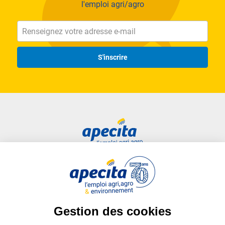
l'emploi agri/agro
S'inscrire
Accès rapide
Liens utiles
Candidat
Plan du site