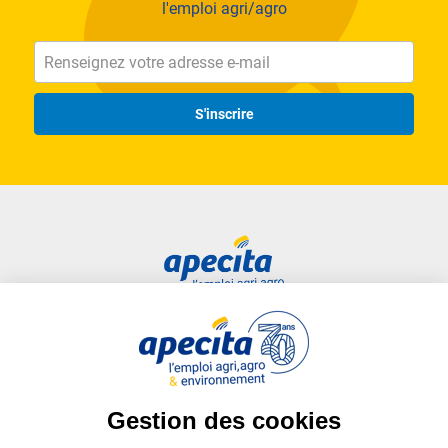
l'emploi agri/agro
S'inscrire
Accès rapide
Liens utiles
Candidat
Plan du site