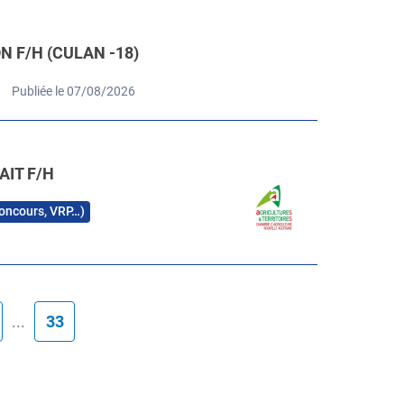
 F/H (CULAN -18)
Publiée le 07/08/2026
AIT F/H
 concours, VRP…)
...
33