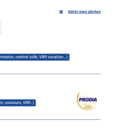
Gérer mes alertes
 mission, contrat aidé, VRP, vacation…)
rim, concours, VRP…)