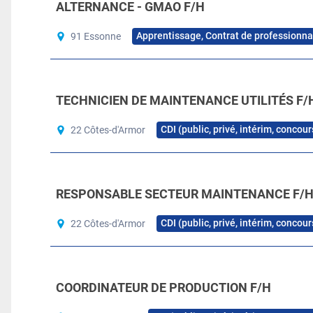
ALTERNANCE - GMAO F/H
Apprentissage, Contrat de professionna
91 Essonne
TECHNICIEN DE MAINTENANCE UTILITÉS F/
CDI (public, privé, intérim, concou
22 Côtes-d'Armor
RESPONSABLE SECTEUR MAINTENANCE F/
CDI (public, privé, intérim, concou
22 Côtes-d'Armor
COORDINATEUR DE PRODUCTION F/H