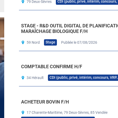
CDI (public, privé, intérim, concours
79 Deux-Sèvres
STAGE - R&D OUTIL DIGITAL DE PLANIFICAT
MARAÎCHAGE BIOLOGIQUE F/H
Stage
59 Nord
Publiée le 07/08/2026
COMPTABLE CONFIRME H/F
CDI (public, privé, intérim, concours, VRP
34 Hérault
ACHETEUR BOVIN F/H
17 Charente-Maritime, 79 Deux-Sèvres, 85 Vendée