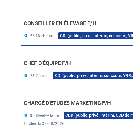
CONSEILLER EN ÉLEVAGE F/H
CDI (public, privé, intérim, concours, V
56 Morbihan
CHEF D'ÉQUIPE F/H
CDI (public, privé, intérim, concours, VRP…
23 Creuse
CHARGÉ D'ÉTUDES MARKETING F/H
CDD (public, privé, intérim, CDD de 
35 Ille-et-Vilaine
Publiée le 07/08/2026