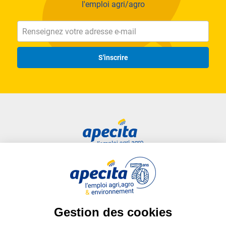
l'emploi agri/agro
S'inscrire
Accès rapide
Liens utiles
Candidat
Plan du site