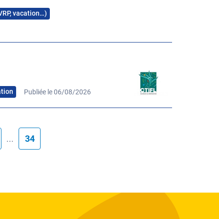
 VRP, vacation…)
ation
Publiée le 06/08/2026
...
34