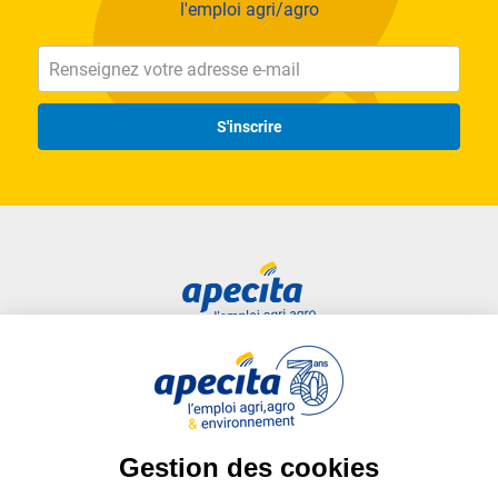
l'emploi agri/agro
S'inscrire
Accès rapide
Liens utiles
Candidat
Plan du site