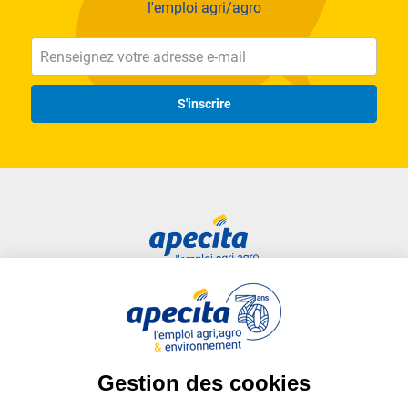
l'emploi agri/agro
S'inscrire
Accès rapide
Liens utiles
Candidat
Plan du site