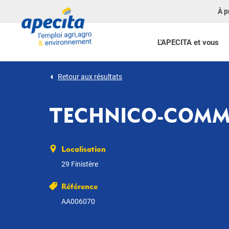
À p
L'APECITA et vous
Retour aux résultats
TECHNICO-COMME
Localisation
29 Finistère
Référence
AA006070