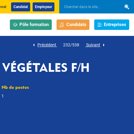
nnel
Candidat
Employeur
Pôle formation
Candidats
Entreprises
s
Précédent
232/538
Suivant
VÉGÉTALES F/H
Nb de postes
1