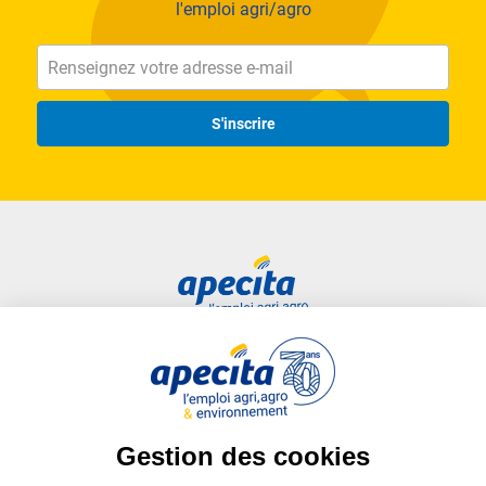
l'emploi agri/agro
S'inscrire
Accès rapide
Liens utiles
Candidat
Plan du site