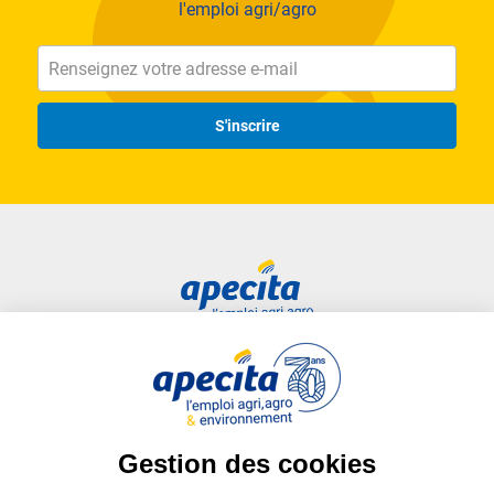
l'emploi agri/agro
S'inscrire
Accès rapide
Liens utiles
Candidat
Plan du site