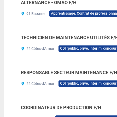
ALTERNANCE - GMAO F/H
Apprentissage, Contrat de professionna
91 Essonne
TECHNICIEN DE MAINTENANCE UTILITÉS F/
CDI (public, privé, intérim, concou
22 Côtes-d'Armor
RESPONSABLE SECTEUR MAINTENANCE F/
CDI (public, privé, intérim, concou
22 Côtes-d'Armor
COORDINATEUR DE PRODUCTION F/H