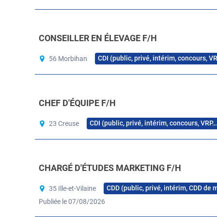
CONSEILLER EN ÉLEVAGE F/H
CDI (public, privé, intérim, concours, V
56 Morbihan
CHEF D'ÉQUIPE F/H
CDI (public, privé, intérim, concours, VRP…
23 Creuse
CHARGÉ D'ÉTUDES MARKETING F/H
CDD (public, privé, intérim, CDD de 
35 Ille-et-Vilaine
Publiée le 07/08/2026