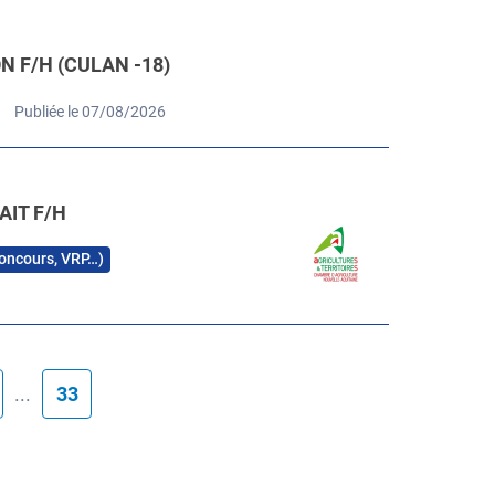
 F/H (CULAN -18)
Publiée le 07/08/2026
AIT F/H
 concours, VRP…)
...
33