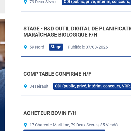
CDI (public, privé, intérim, concours
79 Deux-Sèvres
STAGE - R&D OUTIL DIGITAL DE PLANIFICAT
MARAÎCHAGE BIOLOGIQUE F/H
Stage
59 Nord
Publiée le 07/08/2026
COMPTABLE CONFIRME H/F
CDI (public, privé, intérim, concours, VRP
34 Hérault
ACHETEUR BOVIN F/H
17 Charente-Maritime, 79 Deux-Sèvres, 85 Vendée