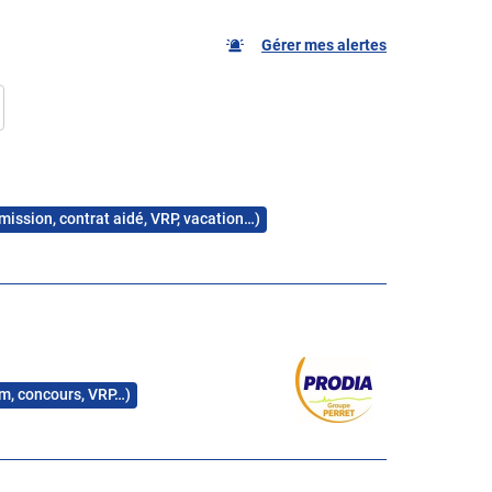
Gérer mes alertes
 mission, contrat aidé, VRP, vacation…)
rim, concours, VRP…)