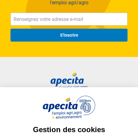
l'emploi agri/agro
S'inscrire
Accès rapide
Liens utiles
Candidat
Plan du site