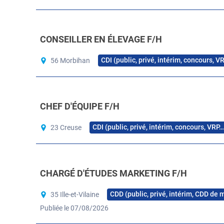
CONSEILLER EN ÉLEVAGE F/H
CDI (public, privé, intérim, concours, V
56 Morbihan
CHEF D'ÉQUIPE F/H
CDI (public, privé, intérim, concours, VRP…
23 Creuse
CHARGÉ D'ÉTUDES MARKETING F/H
CDD (public, privé, intérim, CDD de 
35 Ille-et-Vilaine
Publiée le 07/08/2026