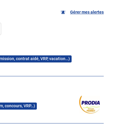
Gérer mes alertes
 mission, contrat aidé, VRP, vacation…)
rim, concours, VRP…)