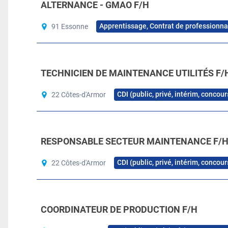
ALTERNANCE - GMAO F/H
Apprentissage, Contrat de professionna
91 Essonne
TECHNICIEN DE MAINTENANCE UTILITÉS F/
CDI (public, privé, intérim, concou
22 Côtes-d'Armor
RESPONSABLE SECTEUR MAINTENANCE F/
CDI (public, privé, intérim, concou
22 Côtes-d'Armor
COORDINATEUR DE PRODUCTION F/H