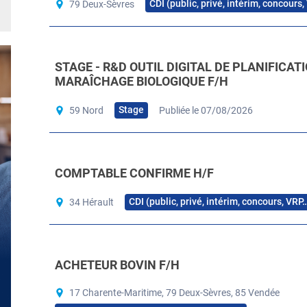
CDI (public, privé, intérim, concours
79 Deux-Sèvres
STAGE - R&D OUTIL DIGITAL DE PLANIFICAT
MARAÎCHAGE BIOLOGIQUE F/H
Stage
59 Nord
Publiée le 07/08/2026
COMPTABLE CONFIRME H/F
CDI (public, privé, intérim, concours, VRP
34 Hérault
ACHETEUR BOVIN F/H
17 Charente-Maritime, 79 Deux-Sèvres, 85 Vendée