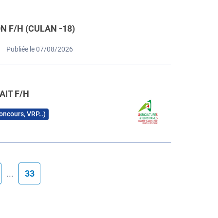
 F/H (CULAN -18)
Publiée le 07/08/2026
AIT F/H
 concours, VRP…)
...
33