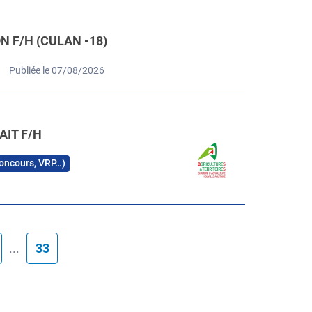
 F/H (CULAN -18)
Publiée le 07/08/2026
AIT F/H
 concours, VRP…)
...
33