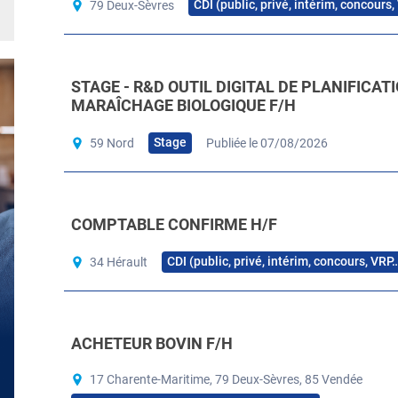
CDI (public, privé, intérim, concours
79 Deux-Sèvres
STAGE - R&D OUTIL DIGITAL DE PLANIFICAT
MARAÎCHAGE BIOLOGIQUE F/H
Stage
59 Nord
Publiée le 07/08/2026
COMPTABLE CONFIRME H/F
CDI (public, privé, intérim, concours, VRP
34 Hérault
ACHETEUR BOVIN F/H
17 Charente-Maritime, 79 Deux-Sèvres, 85 Vendée