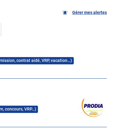
Gérer mes alertes
 mission, contrat aidé, VRP, vacation…)
rim, concours, VRP…)