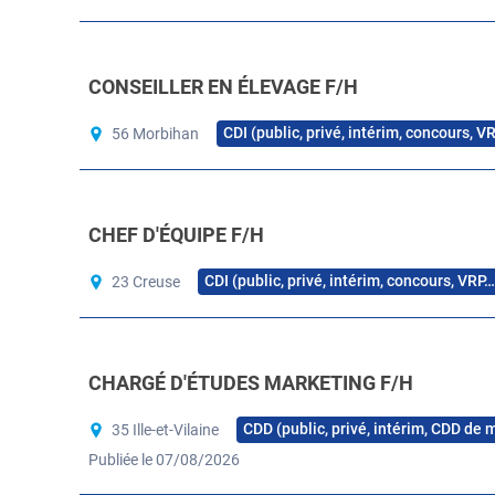
CONSEILLER EN ÉLEVAGE F/H
CDI (public, privé, intérim, concours, V
56 Morbihan
CHEF D'ÉQUIPE F/H
CDI (public, privé, intérim, concours, VRP…
23 Creuse
CHARGÉ D'ÉTUDES MARKETING F/H
CDD (public, privé, intérim, CDD de 
35 Ille-et-Vilaine
Publiée le 07/08/2026