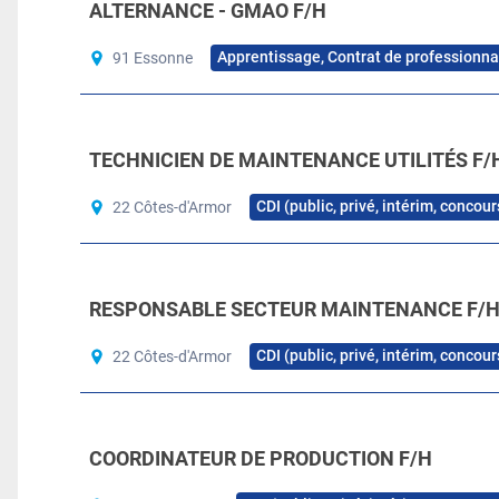
ALTERNANCE - GMAO F/H
Apprentissage, Contrat de professionna
91 Essonne
TECHNICIEN DE MAINTENANCE UTILITÉS F/
CDI (public, privé, intérim, concou
22 Côtes-d'Armor
RESPONSABLE SECTEUR MAINTENANCE F/
CDI (public, privé, intérim, concou
22 Côtes-d'Armor
COORDINATEUR DE PRODUCTION F/H